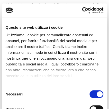
L’alternativa ai classici sistemi di pavimenti in gres o similari
utilizzati sempre più non solo nel commerciale, negozi o
uffici ma anche nel privato.
Grazie a prodotti come pvc, resilienti, sopraelevati e
massetti a secco, si è in grado con spessori minimi
Questo sito web utilizza i cookie
d’ingombro di ottenere superfici esteticamente innovative e
di design con caratteristiche tecniche di usura, di
Utilizziamo i cookie per personalizzare contenuti ed
conducibilità acustica e termica migliori dei normali
annunci, per fornire funzionalità dei social media e per
pavimenti tradizionali.
analizzare il nostro traffico. Condividiamo inoltre
informazioni sul modo in cui utilizza il nostro sito con i
nostri partner che si occupano di analisi dei dati web,
pubblicità e social media, i quali potrebbero combinarle
con altre informazioni che ha fornito loro o che hanno
raccolto dal suo utilizzo dei loro servizi.
Selezione
Necessari
del
consenso