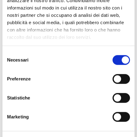
analizzare il nostro traffico. Condividiamo inoltre
Tutto ciò grazie alla stretta collaborazione con architetti e
informazioni sul modo in cui utilizza il nostro sito con i
tecnici del settore.
nostri partner che si occupano di analisi dei dati web,
pubblicità e social media, i quali potrebbero combinarle
AREA FORMA è il partner che realizza i vostri progetti.
con altre informazioni che ha fornito loro o che hanno
raccolto dal suo utilizzo dei loro servizi.
Selezione
Necessari
del
consenso
Preferenze
Statistiche
Marketing