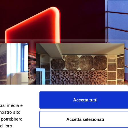
IONE MATELICA
Accetta tutti
cial media e
nostro sito
i potrebbero
Accetta selezionati
e Matelica
Studio di registrazione Matelica
ei loro